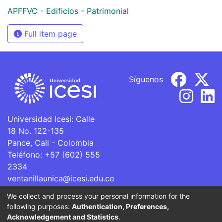
APFFVC - Edificios - Patrimonial
Full item page
Síguenos
Universidad Icesi: Calle
18 No. 122-135
Pance, Cali - Colombia
Teléfono: +57 (602) 555
2334
ventanillaunica@icesi.edu.co
We collect and process your personal information for the
La Universidad Icesi es una Institución de Educación
following purposes:
Authentication, Preferences,
Superior que se encuentra sujeta a inspección y vigilancia
Acknowledgement and Statistics
.