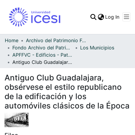
(curren
Log In
Communities & Collec
All of DSpace
Home
Archivo del Patrimonio Fotográfico y Fílmico del Valle del Cauca
Fondo Archivo del Patrimonio Fotográfico y Fílmico del Valle del Cauca
Los Municipios
Statistics
APFFVC - Edificios - Patrimonial
Antiguo Club Guadalajara, obsérvese el estilo republicano de la edificación y los automóviles clásicos de la Época
Antiguo Club Guadalajara,
obsérvese el estilo republicano
de la edificación y los
automóviles clásicos de la Época