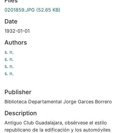
Files
0201859.JPG
(52.65 KB)
Date
1932-01-01
Authors
s. n.
s. n.
s. n.
s. n.
Publisher
Biblioteca Departamental Jorge Garces Borrero
Description
Antiguo Club Guadalajara, obsérvese el estilo
republicano de la edificación y los automóviles