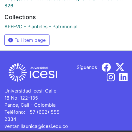
826
Collections
APFFVC - Planteles - Patrimonial
Full item page
Síguenos
Universidad Icesi: Calle
18 No. 122-135
Pance, Cali - Colombia
Teléfono: +57 (602) 555
2334
ventanillaunica@icesi.edu.co