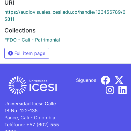
URI
https://audiovisuales.icesi.edu.co/handle/123456789/6
5811
Collections
FFDO - Cali - Patrimonial
Full item page
Síguenos
Universidad Icesi: Calle
18 No. 122-135
Pance, Cali - Colombia
Teléfono: +57 (602) 555