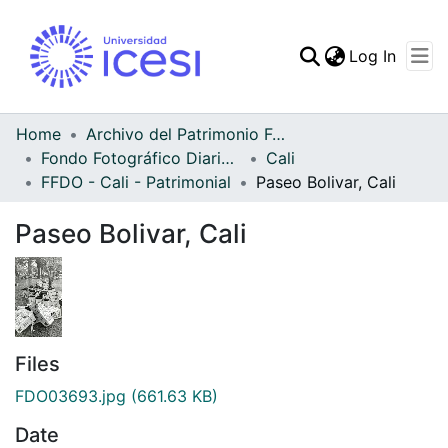
(curren
Log In
Communities & Collec
All of DSpace
Home
Archivo del Patrimonio Fotográfico y Fílmico del Valle del Cauca
Fondo Fotográfico Diario Occidente
Cali
Statistics
FFDO - Cali - Patrimonial
Paseo Bolivar, Cali
Paseo Bolivar, Cali
Files
FDO03693.jpg
(661.63 KB)
Date