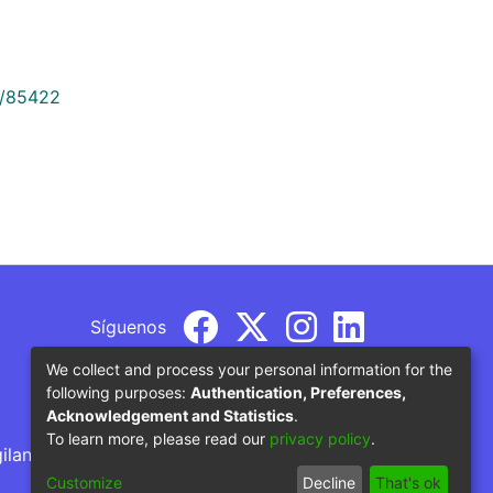
9/85422
Síguenos
We collect and process your personal information for the
following purposes:
Authentication, Preferences,
Acknowledgement and Statistics
.
To learn more, please read our
privacy policy
.
gilancia por parte del Ministerio de Educación
Customize
Decline
That's ok