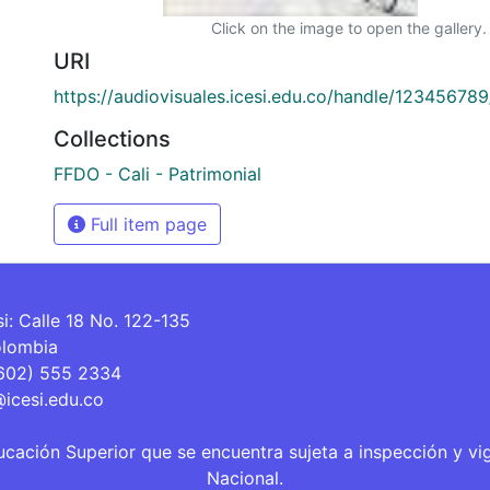
Click on the image to open the gallery.
URI
https://audiovisuales.icesi.edu.co/handle/12345678
Collections
FFDO - Cali - Patrimonial
Full item page
si: Calle 18 No. 122-135
olombia
(602) 555 2334
@icesi.edu.co
ucación Superior que se encuentra sujeta a inspección y vi
Nacional.