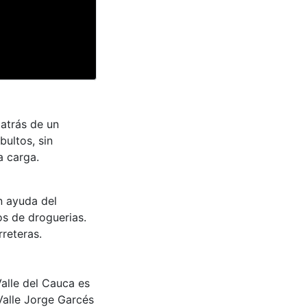
atrás de un
ultos, sin
a carga.
on ayuda del
os de droguerias.
rreteras.
Valle del Cauca es
Valle Jorge Garcés