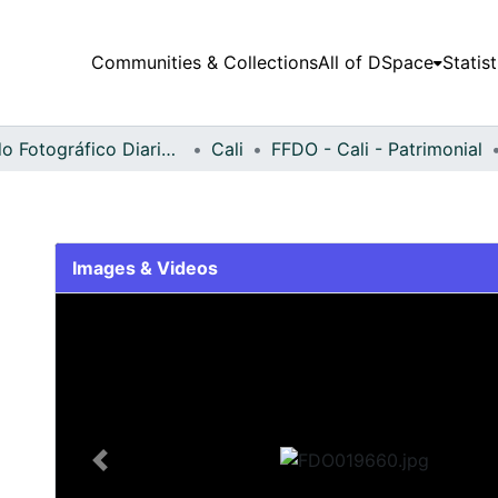
Communities & Collections
All of DSpace
Statist
Fondo Fotográfico Diario Occidente
Cali
FFDO - Cali - Patrimonial
Images & Videos
Slide 1 of 2
Previous