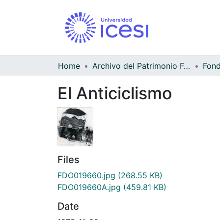
Home
Archivo del Patrimonio Fotográfico y Fílmico del Valle del Cauca
El Anticiclismo
Files
FDO019660.jpg
(268.55 KB)
FDO019660A.jpg
(459.81 KB)
Date