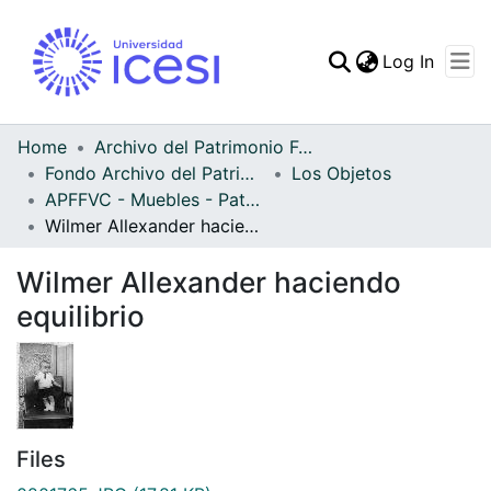
(curren
Log In
Communities & Collec
All of DSpace
Home
Archivo del Patrimonio Fotográfico y Fílmico del Valle del Cauca
Fondo Archivo del Patrimonio Fotográfico y Fílmico del Valle del Cauca
Los Objetos
Statistics
APFFVC - Muebles - Patrimonial
Wilmer Allexander haciendo equilibrio
Wilmer Allexander haciendo
equilibrio
Files