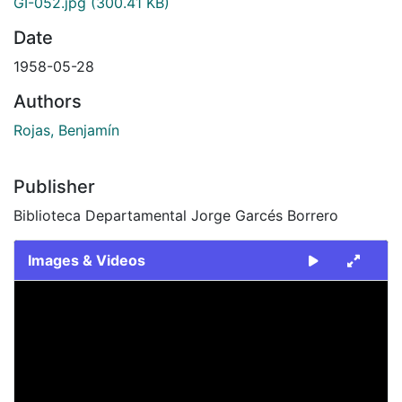
GI-052.jpg
(300.41 KB)
Date
1958-05-28
Authors
Rojas, Benjamín
Publisher
Biblioteca Departamental Jorge Garcés Borrero
Images & Videos
Slide 1 of 1