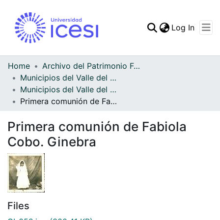
(curren
Log In
Communities & Collec
All of DSpace
Home
Archivo del Patrimonio Fotográfico y Fílmico del Valle del Cauca
Municipios del Valle del Cauca
Statistics
Municipios del Valle del Cauca
Primera comunión de Fabiola Cobo. Ginebra
Primera comunión de Fabiola
Cobo. Ginebra
Files