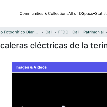
Communities & Collections
All of DSpace
Statist
Fondo Fotográfico Diario Occidente
Cali
FFDO - Cali - Patrimonial
caleras eléctricas de la teri
Images & Videos
Slide 1 of 1