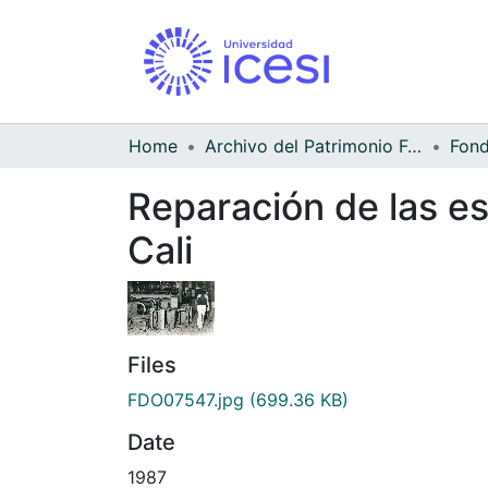
Home
Archivo del Patrimonio Fotográfico y Fílmico del Valle del Cauca
Reparación de las es
Cali
Files
FDO07547.jpg
(699.36 KB)
Date
1987