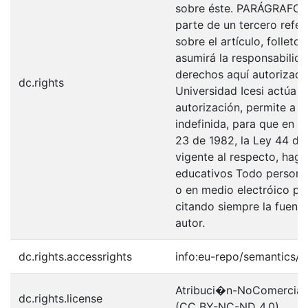
sobre éste. PARÁGRAFO: 
parte de un tercero refer
sobre el artículo, folleto
asumirá la responsabilida
derechos aquí autorizados
dc.rights
Universidad Icesi actúa 
autorización, permite a l
indefinida, para que en l
23 de 1982, la Ley 44 de 
vigente al respecto, haga
educativos Todo persona 
o en medio electróico po
citando siempre la fuentes
autor.
dc.rights.accessrights
info:eu-repo/semantics/
Atribuci�n-NoComercial-S
dc.rights.license
(CC BY-NC-ND 4.0)