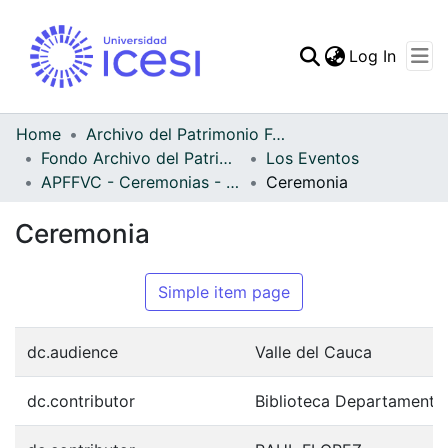
(curren
Log In
Communities & Collec
All of DSpace
Home
Archivo del Patrimonio Fotográfico y Fílmico del Valle del Cauca
Fondo Archivo del Patrimonio Fotográfico y Fílmico del Valle del Cauca
Los Eventos
Statistics
APFFVC - Ceremonias - Patrimonial
Ceremonia
Ceremonia
Simple item page
dc.audience
Valle del Cauca
dc.contributor
Biblioteca Departamenta