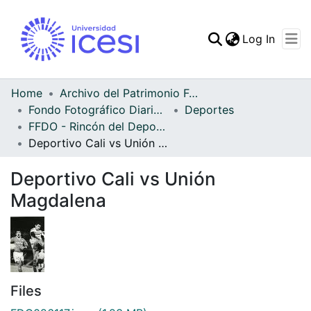
(curren
Log In
Communities & Collec
All of DSpace
Home
Archivo del Patrimonio Fotográfico y Fílmico del Valle del Cauca
Fondo Fotográfico Diario Occidente
Deportes
Statistics
FFDO - Rincón del Deportivo Cali - Patrimonial
Deportivo Cali vs Unión Magdalena
Deportivo Cali vs Unión
Magdalena
Files