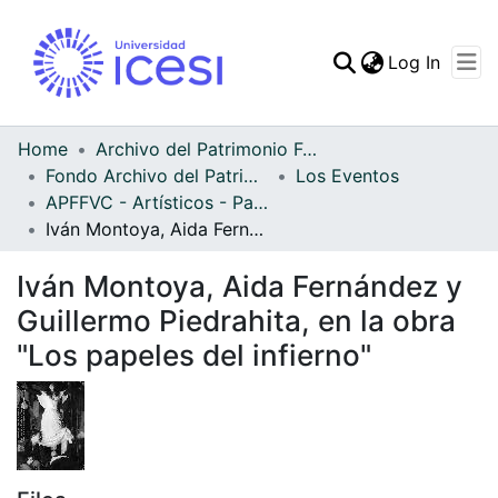
(curren
Log In
Communities & Collec
All of DSpace
Home
Archivo del Patrimonio Fotográfico y Fílmico del Valle del Cauca
Fondo Archivo del Patrimonio Fotográfico y Fílmico del Valle del Cauca
Los Eventos
Statistics
APFFVC - Artísticos - Patrimonial
Iván Montoya, Aida Fernández y Guillermo Piedrahita, en la obra "Los papeles del infierno"
Iván Montoya, Aida Fernández y
Guillermo Piedrahita, en la obra
"Los papeles del infierno"