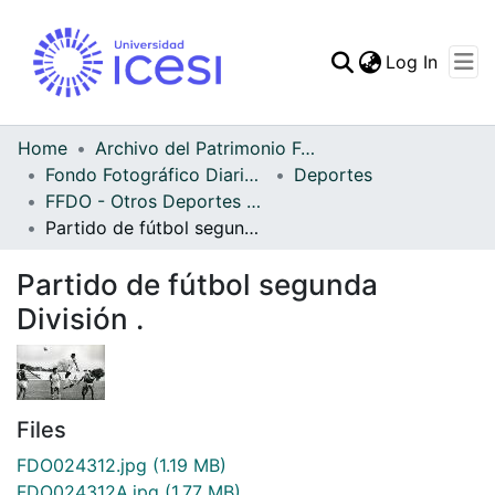
(curren
Log In
Communities & Collec
All of DSpace
Home
Archivo del Patrimonio Fotográfico y Fílmico del Valle del Cauca
Fondo Fotográfico Diario Occidente
Deportes
Statistics
FFDO - Otros Deportes - Patrimonial
Partido de fútbol segunda División .
Partido de fútbol segunda
División .
Files
FDO024312.jpg
(1.19 MB)
FDO024312A.jpg
(1.77 MB)