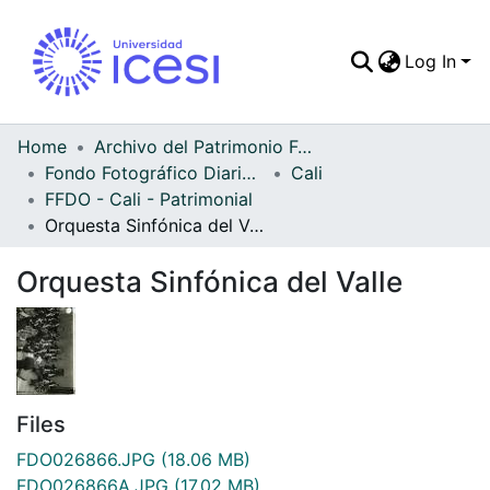
Log In
Communities & Colle
All of DSpace
Home
Archivo del Patrimonio Fotográfico y Fílmico del Valle del Cauca
Fondo Fotográfico Diario Occidente
Cali
Statistics
FFDO - Cali - Patrimonial
Orquesta Sinfónica del Valle
Orquesta Sinfónica del Valle
Files
FDO026866.JPG
(18.06 MB)
FDO026866A.JPG
(17.02 MB)