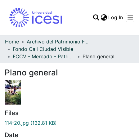
(curren
Log In
Communities & Collec
All of DSpace
Home
Archivo del Patrimonio Fotográfico y Fílmico del Valle del Cauca
Fondo Cali Ciudad Visible
Statistics
FCCV - Mercado - Patrimonial
Plano general
Plano general
Files
114-20.jpg
(132.81 KB)
Date