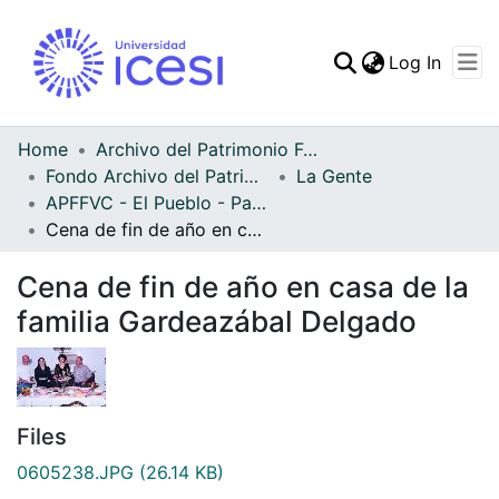
(curren
Log In
Communities & Collec
All of DSpace
Home
Archivo del Patrimonio Fotográfico y Fílmico del Valle del Cauca
Fondo Archivo del Patrimonio Fotográfico y Fílmico del Valle del Cauca
La Gente
Statistics
APFFVC - El Pueblo - Patrimonial
Cena de fin de año en casa de la familia Gardeazábal Delgado
Cena de fin de año en casa de la
familia Gardeazábal Delgado
Files
0605238.JPG
(26.14 KB)