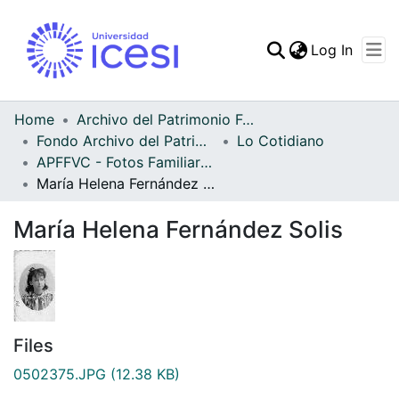
(curren
Log In
Communities & Collec
All of DSpace
Home
Archivo del Patrimonio Fotográfico y Fílmico del Valle del Cauca
Fondo Archivo del Patrimonio Fotográfico y Fílmico del Valle del Cauca
Lo Cotidiano
Statistics
APFFVC - Fotos Familiares - Patrimonial
María Helena Fernández Solis
María Helena Fernández Solis
Files
0502375.JPG
(12.38 KB)