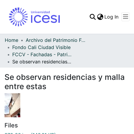
(curren
Log In
Communities & Collec
All of DSpace
Home
Archivo del Patrimonio Fotográfico y Fílmico del Valle del Cauca
Fondo Cali Ciudad Visible
Statistics
FCCV - Fachadas - Patrimonial
Se observan residencias y malla entre estas
Se observan residencias y malla
entre estas
Files