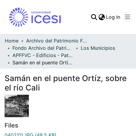
(curren
Log In
Communities & Collec
All of DSpace
Home
Archivo del Patrimonio Fotográfico y Fílmico del Valle del Cauca
Fondo Archivo del Patrimonio Fotográfico y Fílmico del Valle del Cauca
Los Municipios
Statistics
APFFVC - Edificios - Patrimonial
Samán en el puente Ortíz, sobre el río Cali
Samán en el puente Ortíz, sobre
el río Cali
Files
0402111.JPG
(48.5 KB)