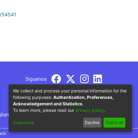
9/54541
Síguenos
We collect and process your personal information for the
following purposes:
Authentication, Preferences,
Acknowledgement and Statistics
.
To learn more, please read our
privacy policy
.
gilancia por parte del Ministerio de Educación
Customize
Decline
That's ok
ack