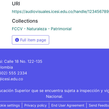
URI
https://audiovisuales.icesi.edu.co/handle/12345678
Collections
FCCV - Naturaleza - Patrimonial
Full item page
si: Calle 18 No. 122-135
olombia
(602) 555 2334
@icesi.edu.co
ucación Superior que se encuentra sujeta a inspección y vi
Nacional.
okie settings
Privacy policy
End User Agreement
Send Feedb