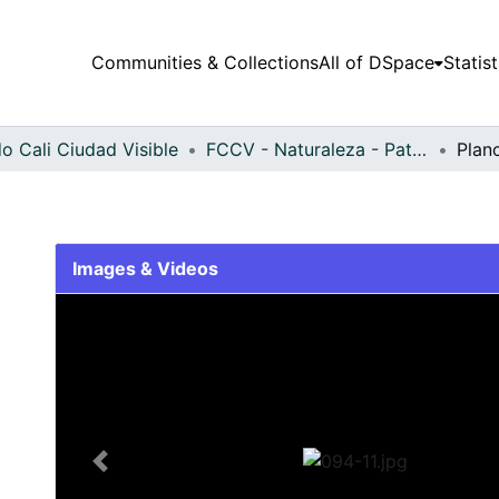
Communities & Collections
All of DSpace
Statist
o Cali Ciudad Visible
FCCV - Naturaleza - Patrimonial
Plan
Images & Videos
Slide 1 of 1
Previous