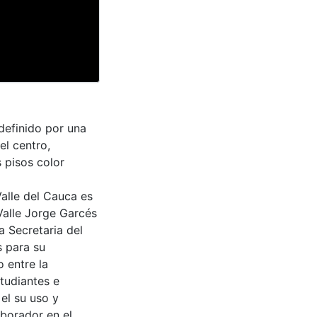
definido por una
el centro,
 pisos color
Valle del Cauca es
Valle Jorge Garcés
a Secretaria del
s para su
 entre la
tudiantes e
 el su uso y
aborador en el