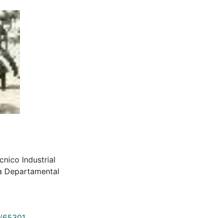
cnico Industrial
ca Departamental
9/65301