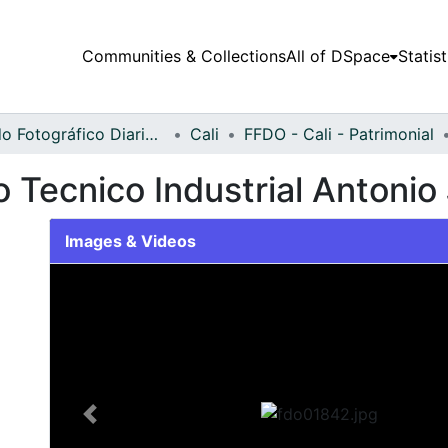
Communities & Collections
All of DSpace
Statist
Fondo Fotográfico Diario Occidente
Cali
FFDO - Cali - Patrimonial
to Tecnico Industrial Anton
Images & Videos
Slide 1 of 1
Previous