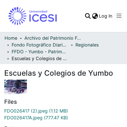
(curren
Log In
Communities & Collec
All of DSpace
Home
Archivo del Patrimonio Fotográfico y Fílmico del Valle del Cauca
Fondo Fotográfico Diario Occidente
Regionales
Statistics
FFDO - Yumbo - Patrimonial
Escuelas y Colegios de Yumbo
Escuelas y Colegios de Yumbo
Files
FDO026417 (2).jpeg
(1.12 MB)
FDO026417A.jpeg
(777.47 KB)