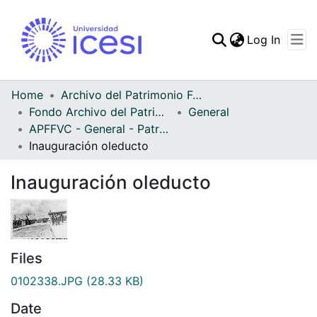
(curren
Log In
Communities & Collec
All of DSpace
Home
Archivo del Patrimonio Fotográfico y Fílmico del Valle del Cauca
Fondo Archivo del Patrimonio Fotográfico y Fílmico del Valle del Cauca
General
Statistics
APFFVC - General - Patrimonial
Inauguración oleducto
Inauguración oleducto
Files
0102338.JPG
(28.33 KB)
Date