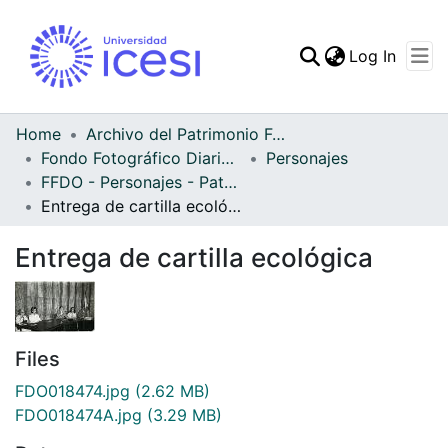
(curren
Log In
Communities & Collec
All of DSpace
Home
Archivo del Patrimonio Fotográfico y Fílmico del Valle del Cauca
Fondo Fotográfico Diario Occidente
Personajes
Statistics
FFDO - Personajes - Patrimonial
Entrega de cartilla ecológica
Entrega de cartilla ecológica
Files
FDO018474.jpg
(2.62 MB)
FDO018474A.jpg
(3.29 MB)