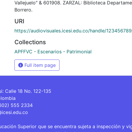
Vallejuelo" & 601908. ZARZAL: Biblioteca Departame
Borrero.
URI
https://audiovisuales.icesi.edu.co/handle/12345678
Collections
APFFVC - Escenarios - Patrimonial
Full item page
si: Calle 18 No. 122-135
olombia
(602) 555 2334
@icesi.edu.co
ucación Superior que se encuentra sujeta a inspección y vi