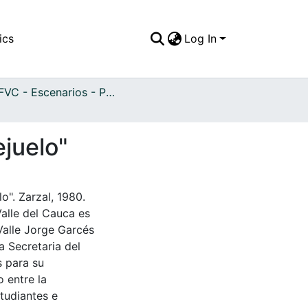
ics
Log In
APFFVC - Escenarios - Patrimonial
ejuelo"
o". Zarzal, 1980.
Valle del Cauca es
Valle Jorge Garcés
a Secretaria del
s para su
 entre la
tudiantes e