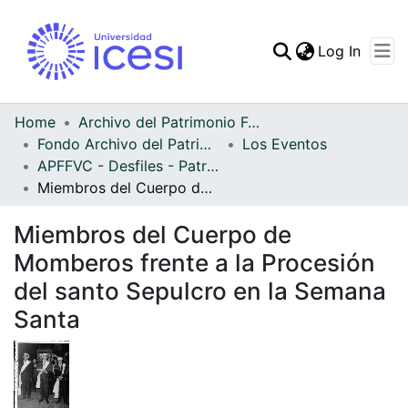
(curren
Log In
Communities & Collec
All of DSpace
Home
Archivo del Patrimonio Fotográfico y Fílmico del Valle del Cauca
Fondo Archivo del Patrimonio Fotográfico y Fílmico del Valle del Cauca
Los Eventos
Statistics
APFFVC - Desfiles - Patrimonial
Miembros del Cuerpo de Momberos frente a la Procesión del santo Sepulcro en la Semana Santa
Miembros del Cuerpo de
Momberos frente a la Procesión
del santo Sepulcro en la Semana
Santa