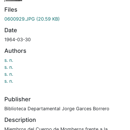
Files
0600929.JPG
(20.59 KB)
Date
1964-03-30
Authors
s. n.
s. n.
s. n.
s. n.
Publisher
Biblioteca Departamental Jorge Garces Borrero
Description
Miembros del Cuerpo de Momberos frente a la