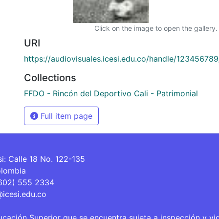
Click on the image to open the gallery.
URI
https://audiovisuales.icesi.edu.co/handle/12345678
Collections
FFDO - Rincón del Deportivo Cali - Patrimonial
Full item page
si: Calle 18 No. 122-135
olombia
(602) 555 2334
@icesi.edu.co
ucación Superior que se encuentra sujeta a inspección y vi