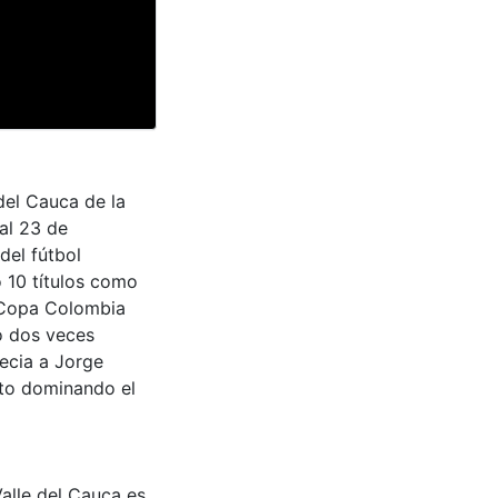
del Cauca de la
al 23 de
del fútbol
 10 títulos como
 Copa Colombia
o dos veces
recia a Jorge
nto dominando el
Valle del Cauca es