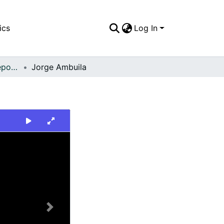
ics
Log In
FFDO - Rincón del Deportivo Cali - Patrimonial
Jorge Ambuila
Next