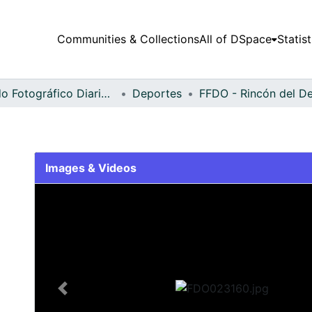
Communities & Collections
All of DSpace
Statist
Fondo Fotográfico Diario Occidente
Deportes
Images & Videos
Slide 1 of 2
Previous