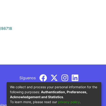
9/86718
Síguenos
We collect and process your personal information for the
following purposes:
Authentication, Preferences,
Acknowledgement and Statistics
.
To learn more, please read our
privacy policy
.
gilancia por parte del Ministerio de Educación