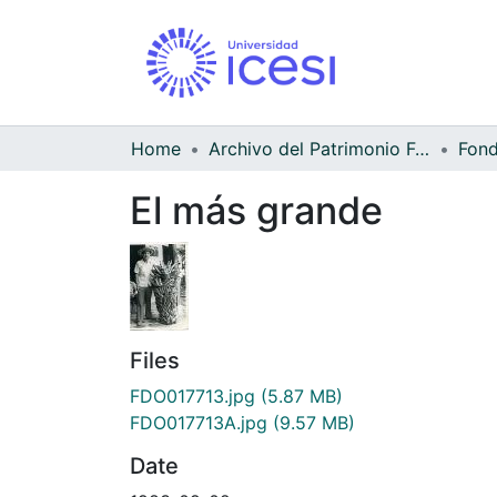
Home
Archivo del Patrimonio Fotográfico y Fílmico del Valle del Cauca
El más grande
Files
FDO017713.jpg
(5.87 MB)
FDO017713A.jpg
(9.57 MB)
Date