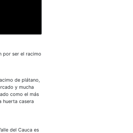
 por ser el racimo
racimo de plátano,
ercado y mucha
erado como el más
a huerta casera
Valle del Cauca es