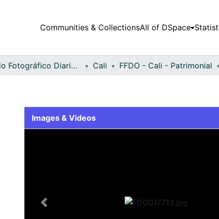
Communities & Collections
All of DSpace
Statist
Fondo Fotográfico Diario Occidente
Cali
FFDO - Cali - Patrimonial
Images & Videos
Slide 1 of 2
Previous