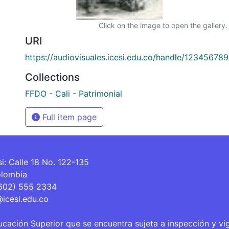
Click on the image to open the gallery.
URI
https://audiovisuales.icesi.edu.co/handle/12345678
Collections
FFDO - Cali - Patrimonial
Full item page
si: Calle 18 No. 122-135
olombia
(602) 555 2334
@icesi.edu.co
ucación Superior que se encuentra sujeta a inspección y vi