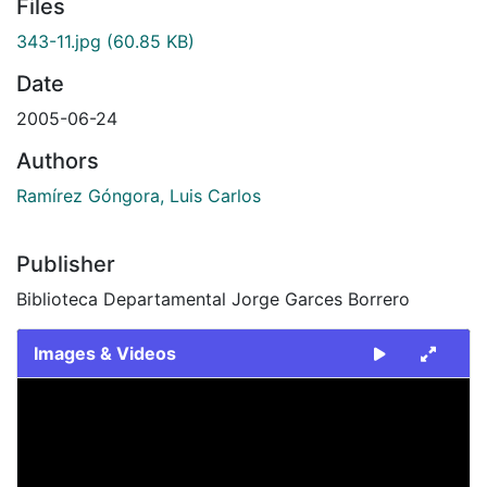
Files
343-11.jpg
(60.85 KB)
Date
2005-06-24
Authors
Ramírez Góngora, Luis Carlos
Publisher
Biblioteca Departamental Jorge Garces Borrero
Images & Videos
Slide 1 of 1