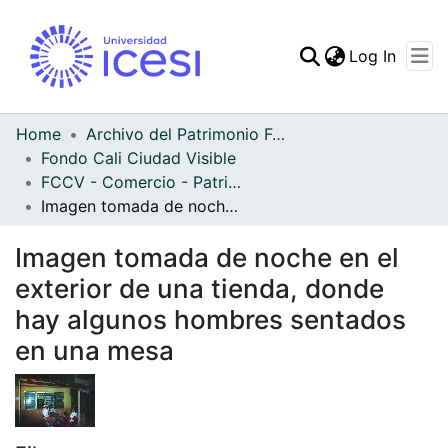
(curren
Log In
Communities & Collec
All of DSpace
Home
Archivo del Patrimonio Fotográfico y Fílmico del Valle del Cauca
Fondo Cali Ciudad Visible
Statistics
FCCV - Comercio - Patrimonial
Imagen tomada de noche en el exterior de una tienda, donde hay algunos hombres sentados en una mesa
Imagen tomada de noche en el
exterior de una tienda, donde
hay algunos hombres sentados
en una mesa