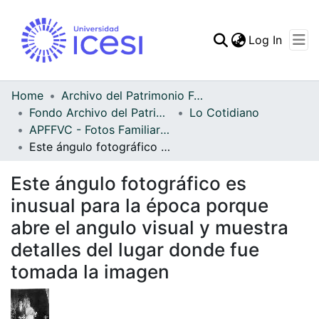
(curren
Log In
Communities & Collec
All of DSpace
Home
Archivo del Patrimonio Fotográfico y Fílmico del Valle del Cauca
Fondo Archivo del Patrimonio Fotográfico y Fílmico del Valle del Cauca
Lo Cotidiano
Statistics
APFFVC - Fotos Familiares - Patrimonial
Este ángulo fotográfico es inusual para la época porque abre el angulo visual y muestra detalles del lugar donde fue tomada la imagen
Este ángulo fotográfico es
inusual para la época porque
abre el angulo visual y muestra
detalles del lugar donde fue
tomada la imagen