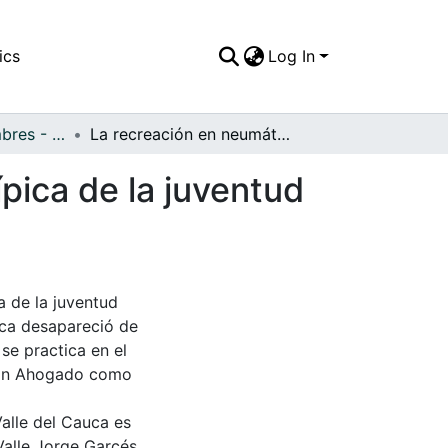
ics
Log In
APFFVC - Costumbres - Patrimonial
La recreación en neumáticos por el río fue muy típica de la juventud especialmente en épocas de vacaciones
ípica de la juventud
a de la juventud
ica desapareció de
se practica en el
Juan Ahogado como
Valle del Cauca es
Valle Jorge Garcés