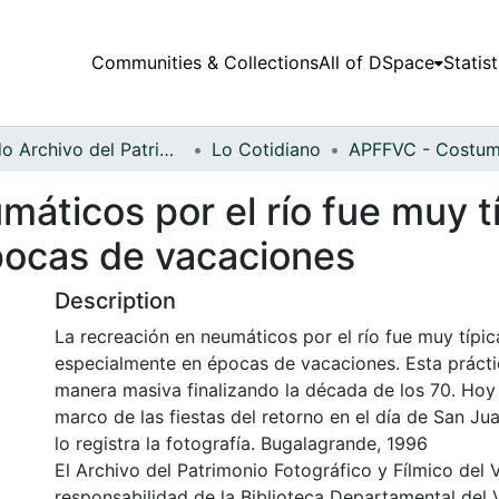
Communities & Collections
All of DSpace
Statist
Fondo Archivo del Patrimonio Fotográfico y Fílmico del Valle del Cauca
Lo Cotidiano
máticos por el río fue muy t
pocas de vacaciones
Description
La recreación en neumáticos por el río fue muy típic
especialmente en épocas de vacaciones. Esta práct
manera masiva finalizando la década de los 70. Hoy 
marco de las fiestas del retorno en el día de San 
lo registra la fotografía. Bugalagrande, 1996
El Archivo del Patrimonio Fotográfico y Fílmico del 
responsabilidad de la Biblioteca Departamental del 