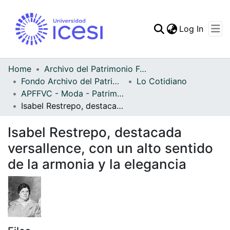
(curren
Log In
Communities & Collec
All of DSpace
Home
Archivo del Patrimonio Fotográfico y Fílmico del Valle del Cauca
Fondo Archivo del Patrimonio Fotográfico y Fílmico del Valle del Cauca
Lo Cotidiano
Statistics
APFFVC - Moda - Patrimonial
Isabel Restrepo, destacada versallence, con un alto sentido de la armonia y la elegancia
Isabel Restrepo, destacada
versallence, con un alto sentido
de la armonia y la elegancia