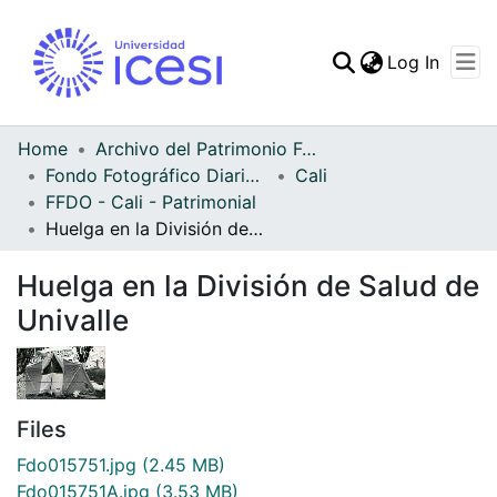
(curren
Log In
Communities & Collec
All of DSpace
Home
Archivo del Patrimonio Fotográfico y Fílmico del Valle del Cauca
Fondo Fotográfico Diario Occidente
Cali
Statistics
FFDO - Cali - Patrimonial
Huelga en la División de Salud de Univalle
Huelga en la División de Salud de
Univalle
Files
Fdo015751.jpg
(2.45 MB)
Fdo015751A.jpg
(3.53 MB)