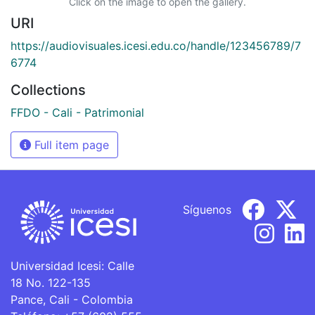
Click on the image to open the gallery.
URI
https://audiovisuales.icesi.edu.co/handle/123456789/7
6774
Collections
FFDO - Cali - Patrimonial
Full item page
Síguenos
Universidad Icesi: Calle
18 No. 122-135
Pance, Cali - Colombia