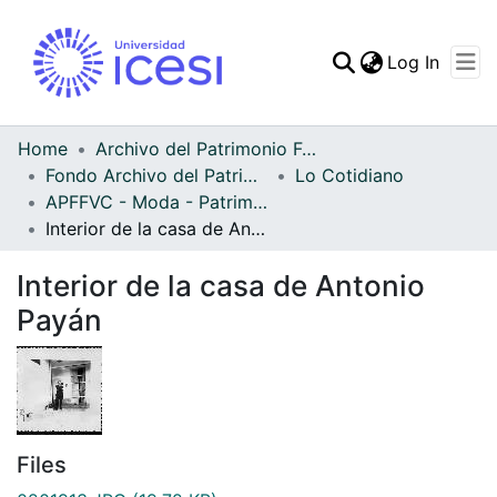
(curren
Log In
Communities & Collec
All of DSpace
Home
Archivo del Patrimonio Fotográfico y Fílmico del Valle del Cauca
Fondo Archivo del Patrimonio Fotográfico y Fílmico del Valle del Cauca
Lo Cotidiano
Statistics
APFFVC - Moda - Patrimonial
Interior de la casa de Antonio Payán
Interior de la casa de Antonio
Payán
Files