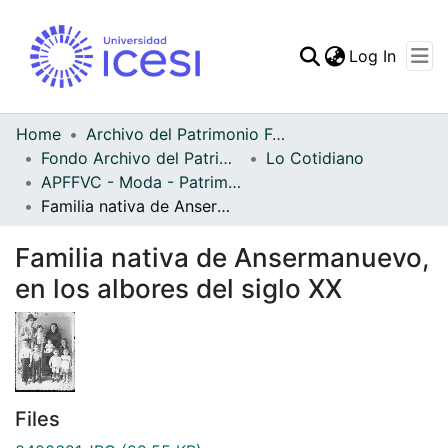
(curren
Log In
Communities & Collec
All of DSpace
Home
Archivo del Patrimonio Fotográfico y Fílmico del Valle del Cauca
Fondo Archivo del Patrimonio Fotográfico y Fílmico del Valle del Cauca
Lo Cotidiano
Statistics
APFFVC - Moda - Patrimonial
Familia nativa de Ansermanuevo, en los albores del siglo XX
Familia nativa de Ansermanuevo,
en los albores del siglo XX
Files