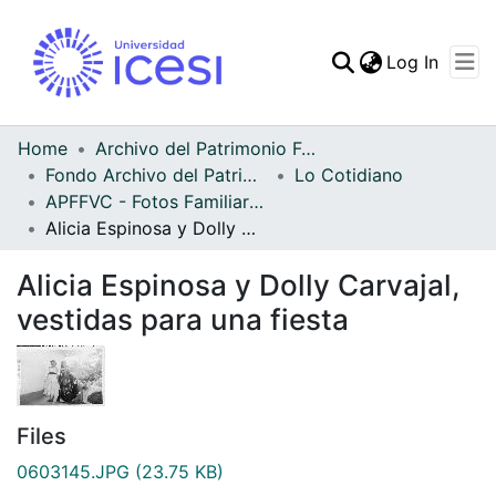
(curren
Log In
Communities & Collec
All of DSpace
Home
Archivo del Patrimonio Fotográfico y Fílmico del Valle del Cauca
Fondo Archivo del Patrimonio Fotográfico y Fílmico del Valle del Cauca
Lo Cotidiano
Statistics
APFFVC - Fotos Familiares - Patrimonial
Alicia Espinosa y Dolly Carvajal, vestidas para una fiesta
Alicia Espinosa y Dolly Carvajal,
vestidas para una fiesta
Files
0603145.JPG
(23.75 KB)