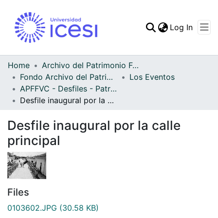
(curren
Log In
Communities & Collec
All of DSpace
Home
Archivo del Patrimonio Fotográfico y Fílmico del Valle del Cauca
Fondo Archivo del Patrimonio Fotográfico y Fílmico del Valle del Cauca
Los Eventos
Statistics
APFFVC - Desfiles - Patrimonial
Desfile inaugural por la calle principal
Desfile inaugural por la calle
principal
Files
0103602.JPG
(30.58 KB)