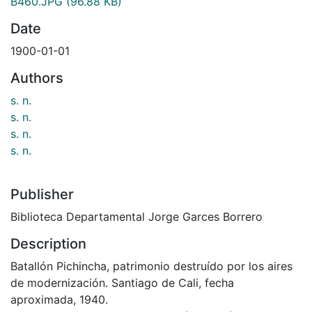
B460.JPG
(96.88 KB)
Date
1900-01-01
Authors
s. n.
s. n.
s. n.
s. n.
Publisher
Biblioteca Departamental Jorge Garces Borrero
Description
Batallón Pichincha, patrimonio destruído por los aires
de modernización. Santiago de Cali, fecha
aproximada, 1940.