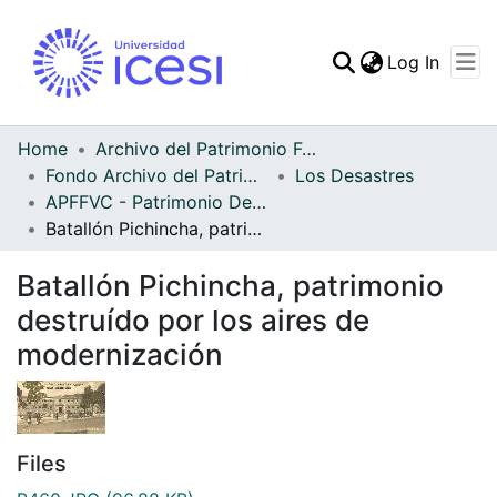
(curren
Log In
Communities & Collec
All of DSpace
Home
Archivo del Patrimonio Fotográfico y Fílmico del Valle del Cauca
Fondo Archivo del Patrimonio Fotográfico y Fílmico del Valle del Cauca
Los Desastres
Statistics
APFFVC - Patrimonio Destruido - Patrimonial
Batallón Pichincha, patrimonio destruído por los aires de modernización
Batallón Pichincha, patrimonio
destruído por los aires de
modernización
Files