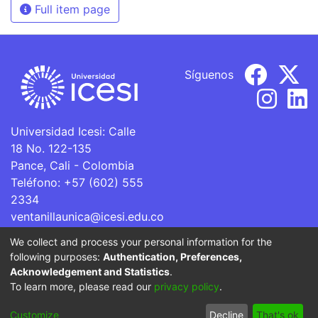
Full item page
Síguenos
Universidad Icesi: Calle
18 No. 122-135
Pance, Cali - Colombia
Teléfono: +57 (602) 555
2334
ventanillaunica@icesi.edu.co
We collect and process your personal information for the
La Universidad Icesi es una Institución de Educación
following purposes:
Authentication, Preferences,
Superior que se encuentra sujeta a inspección y vigilancia
Acknowledgement and Statistics
.
por parte del Ministerio de Educación Nacional.
To learn more, please read our
privacy policy
.
Cookie
Privacy
End User
Send
Customize
Decline
That's ok