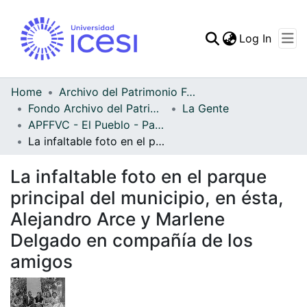
(curren
Log In
Communities & Collec
All of DSpace
Home
Archivo del Patrimonio Fotográfico y Fílmico del Valle del Cauca
Fondo Archivo del Patrimonio Fotográfico y Fílmico del Valle del Cauca
La Gente
Statistics
APFFVC - El Pueblo - Patrimonial
La infaltable foto en el parque principal del municipio, en ésta, Alejandro Arce y Marlene Delgado en compañía de los amigos
La infaltable foto en el parque
principal del municipio, en ésta,
Alejandro Arce y Marlene
Delgado en compañía de los
amigos