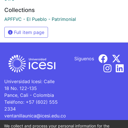
Collections
APFFVC - El Pueblo - Patrimonial
Full item page
Síguenos
Universidad Icesi: Calle
18 No. 122-135
Pance, Cali - Colombia
Teléfono: +57 (602) 555
2334
ventanillaunica@icesi.edu.co
We collect and process your personal information for the