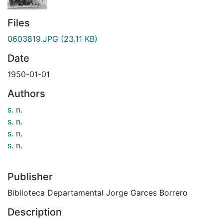
Files
0603819.JPG
(23.11 KB)
Date
1950-01-01
Authors
s. n.
s. n.
s. n.
s. n.
Publisher
Biblioteca Departamental Jorge Garces Borrero
Description