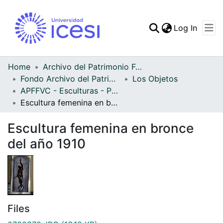
(curren
Log In
Communities & Collec
All of DSpace
Home
Archivo del Patrimonio Fotográfico y Fílmico del Valle del Cauca
Fondo Archivo del Patrimonio Fotográfico y Fílmico del Valle del Cauca
Los Objetos
Statistics
APFFVC - Esculturas - Patrimonial
Escultura femenina en bronce del año 1910
Escultura femenina en bronce
del año 1910
Files