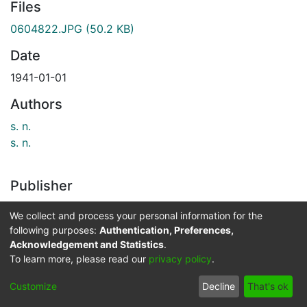
Files
0604822.JPG
(50.2 KB)
Date
1941-01-01
Authors
s. n.
s. n.
Publisher
Biblioteca Departamental Jorge Garces Borrero
We collect and process your personal information for the
following purposes:
Authentication, Preferences,
Description
Acknowledgement and Statistics
.
Angelica García, Adelma Villegas, el maestro José
To learn more, please read our
privacy policy
.
María Villegas, Asunción de Villegas y Eugenia
Customize
Decline
That's ok
Victoria. Corregimiento de Chambimbal, Buga. 1941.
El Archivo del Patrimonio Fotográfico y Fílmico del