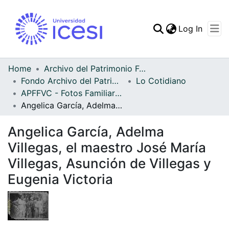
(curren
Log In
Communities & Collec
All of DSpace
Home
Archivo del Patrimonio Fotográfico y Fílmico del Valle del Cauca
Fondo Archivo del Patrimonio Fotográfico y Fílmico del Valle del Cauca
Lo Cotidiano
Statistics
APFFVC - Fotos Familiares - Patrimonial
Angelica García, Adelma Villegas, el maestro José María Villegas, Asunción de Villegas y Eugenia Victoria
Angelica García, Adelma
Villegas, el maestro José María
Villegas, Asunción de Villegas y
Eugenia Victoria