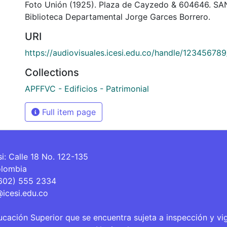
Foto Unión (1925). Plaza de Cayzedo & 604646. S
Biblioteca Departamental Jorge Garces Borrero.
URI
https://audiovisuales.icesi.edu.co/handle/12345678
Collections
APFFVC - Edificios - Patrimonial
Full item page
si: Calle 18 No. 122-135
olombia
(602) 555 2334
@icesi.edu.co
ucación Superior que se encuentra sujeta a inspección y vi