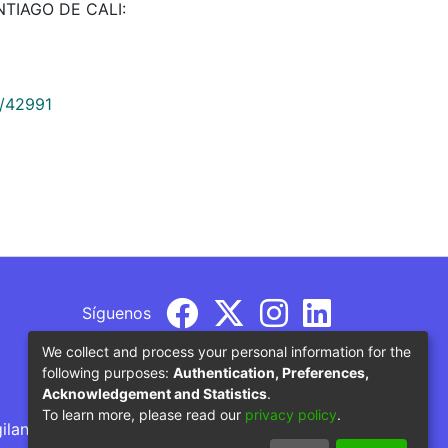
ANTIAGO DE CALI:
9/42991
Síguenos
We collect and process your personal information for the
following purposes:
Authentication, Preferences,
Acknowledgement and Statistics
.
To learn more, please read our
privacy policy
.
gilancia por parte del Ministerio de Educación