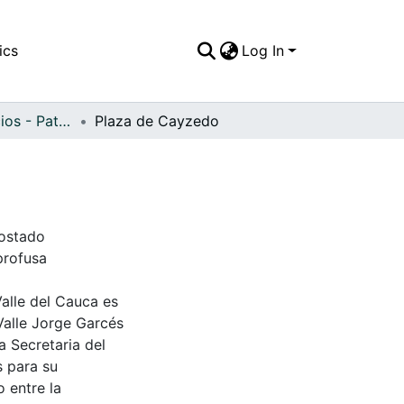
ics
Log In
APFFVC - Edificios - Patrimonial
Plaza de Cayzedo
costado
profusa
Valle del Cauca es
Valle Jorge Garcés
a Secretaria del
s para su
 entre la