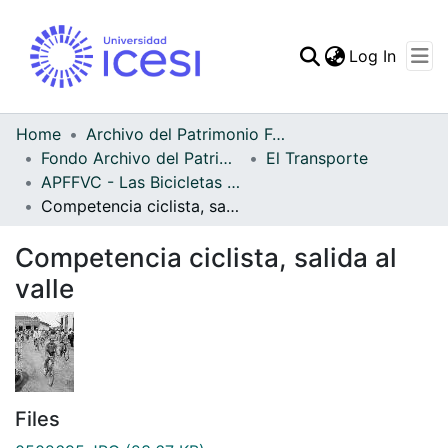
(curren
Log In
Communities & Collec
All of DSpace
Home
Archivo del Patrimonio Fotográfico y Fílmico del Valle del Cauca
Fondo Archivo del Patrimonio Fotográfico y Fílmico del Valle del Cauca
El Transporte
Statistics
APFFVC - Las Bicicletas y Ca - Patrimonial
Competencia ciclista, salida al valle
Competencia ciclista, salida al
valle
Files