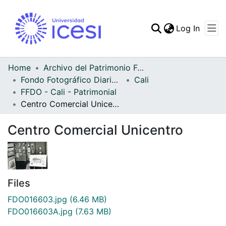
(curren
Log In
Communities & Collec
All of DSpace
Home
Archivo del Patrimonio Fotográfico y Fílmico del Valle del Cauca
Fondo Fotográfico Diario Occidente
Cali
Statistics
FFDO - Cali - Patrimonial
Centro Comercial Unicentro
Centro Comercial Unicentro
Files
FDO016603.jpg
(6.46 MB)
FDO016603A.jpg
(7.63 MB)