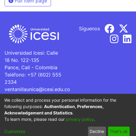
Full item page
Síguenos
Universidad Icesi: Calle
18 No. 122-135
Pance, Cali - Colombia
Teléfono: +57 (602) 555
2334
ventanillaunica@icesi.edu.co
We collect and process your personal information for the
La Universidad Icesi es una Institución de Educación
following purposes:
Authentication, Preferences,
Superior que se encuentra sujeta a inspección y vigilancia
Acknowledgement and Statistics
.
por parte del Ministerio de Educación Nacional.
To learn more, please read our
privacy policy
.
Cookie
Privacy
End User
Send
Customize
Decline
That's ok
settings
policy
Agreement
Feedback