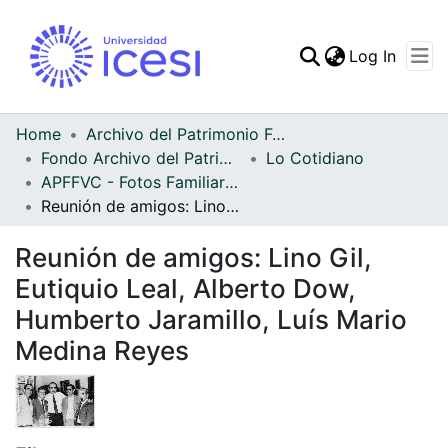
(curren
Log In
Communities & Collec
All of DSpace
Home
Archivo del Patrimonio Fotográfico y Fílmico del Valle del Cauca
Fondo Archivo del Patrimonio Fotográfico y Fílmico del Valle del Cauca
Lo Cotidiano
Statistics
APFFVC - Fotos Familiares - Patrimonial
Reunión de amigos: Lino Gil, Eutiquio Leal, Alberto Dow, Humberto Jaramillo, Luís Mario Medina Reyes
Reunión de amigos: Lino Gil,
Eutiquio Leal, Alberto Dow,
Humberto Jaramillo, Luís Mario
Medina Reyes