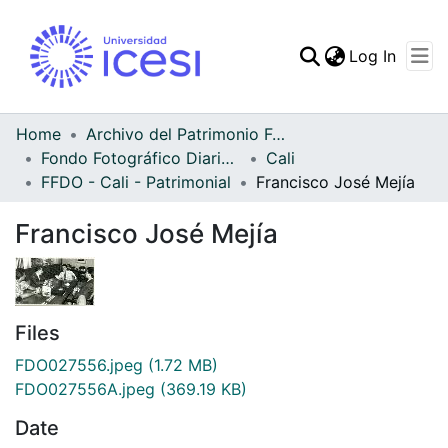
(curren
Log In
Communities & Collec
All of DSpace
Home
Archivo del Patrimonio Fotográfico y Fílmico del Valle del Cauca
Fondo Fotográfico Diario Occidente
Cali
Statistics
FFDO - Cali - Patrimonial
Francisco José Mejía
Francisco José Mejía
Files
FDO027556.jpeg
(1.72 MB)
FDO027556A.jpeg
(369.19 KB)
Date