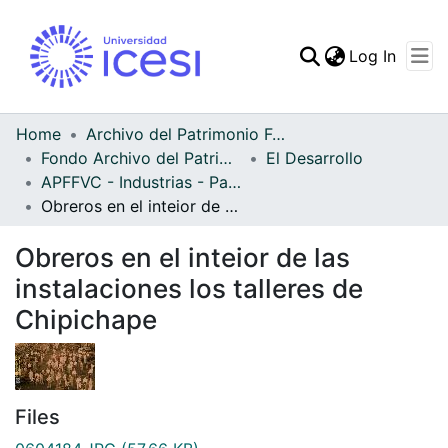
(curren
Log In
Communities & Collec
All of DSpace
Home
Archivo del Patrimonio Fotográfico y Fílmico del Valle del Cauca
Fondo Archivo del Patrimonio Fotográfico y Fílmico del Valle del Cauca
El Desarrollo
Statistics
APFFVC - Industrias - Patrimonial
Obreros en el inteior de las instalaciones los talleres de Chipichape
Obreros en el inteior de las
instalaciones los talleres de
Chipichape
Files