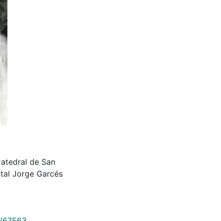
Catedral de San
ntal Jorge Garcés
9/67563