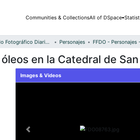
Communities & Collections
All of DSpace
Statist
Fondo Fotográfico Diario Occidente
Personajes
óleos en la Catedral de San 
Images & Videos
Slide 1 of 1
Previous