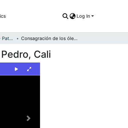
ics
Log In
FFDO - Personajes - Patrimonial
Consagración de los óleos en la Catedral de San Pedro, Cali
Pedro, Cali
Next