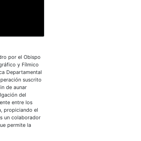
dro por el Obispo
gráfico y Fílmico
teca Departamental
peración suscrito
fin de aunar
lgación del
ente entre los
a, propiciando el
es un colaborador
que permite la