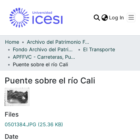
(curren
Log In
Communities & Collec
All of DSpace
Home
Archivo del Patrimonio Fotográfico y Fílmico del Valle del Cauca
Fondo Archivo del Patrimonio Fotográfico y Fílmico del Valle del Cauca
El Transporte
Statistics
APFFVC - Carreteras, Puentes - Patrimonial
Puente sobre el río Cali
Puente sobre el río Cali
Files
0501384.JPG
(25.36 KB)
Date