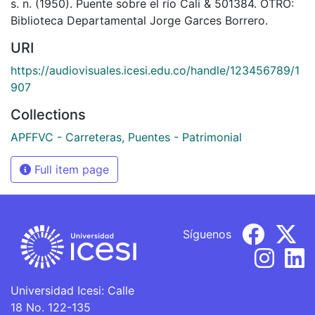
s. n. (1950). Puente sobre el río Cali & 501384. OTRO:
Biblioteca Departamental Jorge Garces Borrero.
URI
https://audiovisuales.icesi.edu.co/handle/123456789/1
907
Collections
APFFVC - Carreteras, Puentes - Patrimonial
Full item page
Síguenos
Universidad Icesi: Calle
18 No. 122-135