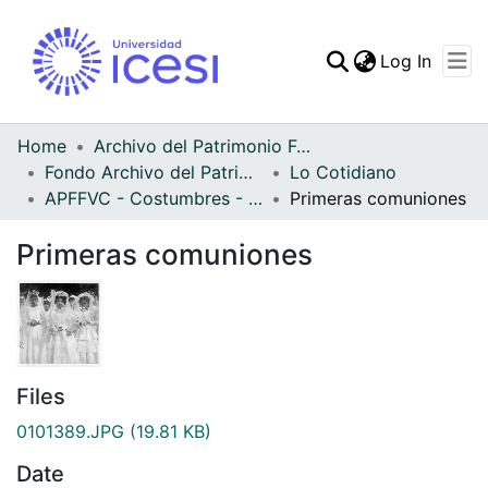
(curren
Log In
Communities & Collec
All of DSpace
Home
Archivo del Patrimonio Fotográfico y Fílmico del Valle del Cauca
Fondo Archivo del Patrimonio Fotográfico y Fílmico del Valle del Cauca
Lo Cotidiano
Statistics
APFFVC - Costumbres - Patrimonial
Primeras comuniones
Primeras comuniones
Files
0101389.JPG
(19.81 KB)
Date