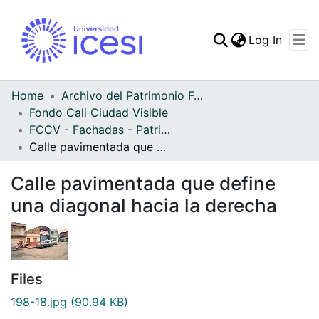
(curren
Log In
Communities & Collec
All of DSpace
Home
Archivo del Patrimonio Fotográfico y Fílmico del Valle del Cauca
Fondo Cali Ciudad Visible
Statistics
FCCV - Fachadas - Patrimonial
Calle pavimentada que define una diagonal hacia la derecha
Calle pavimentada que define
una diagonal hacia la derecha
Files
198-18.jpg
(90.94 KB)