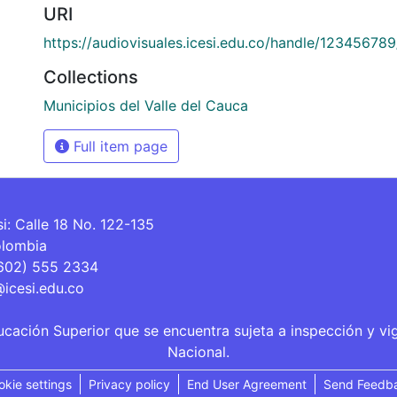
URI
https://audiovisuales.icesi.edu.co/handle/12345678
Collections
Municipios del Valle del Cauca
Full item page
si: Calle 18 No. 122-135
olombia
(602) 555 2334
@icesi.edu.co
ucación Superior que se encuentra sujeta a inspección y vi
Nacional.
okie settings
Privacy policy
End User Agreement
Send Feedb