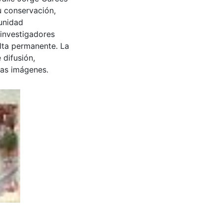
u conservación,
munidad
 investigadores
ulta permanente. La
 difusión,
 las imágenes.