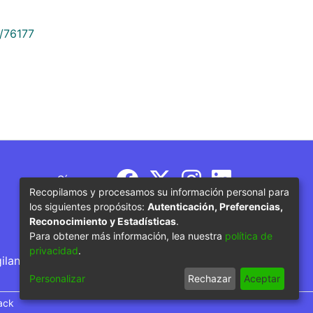
9/76177
Síguenos
Recopilamos y procesamos su información personal para
los siguientes propósitos:
Autenticación, Preferencias,
Reconocimiento y Estadísticas
.
Para obtener más información, lea nuestra
política de
privacidad
.
gilancia por parte del Ministerio de Educación
Personalizar
Rechazar
Aceptar
ack