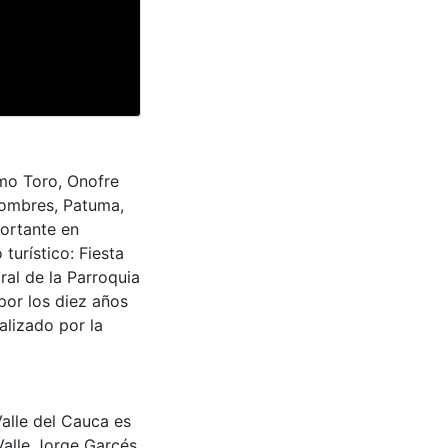
lmo Toro, Onofre
Nombres, Patuma,
portante en
 turístico: Fiesta
ral de la Parroquia
por los diez años
alizado por la
Valle del Cauca es
Valle Jorge Garcés