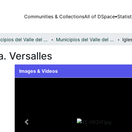
Communities & Collections
All of DSpace
Statist
Municipios del Valle del Cauca
Municipios del Valle del Cauca
a. Versalles
Images & Videos
Slide 1 of 1
Previous